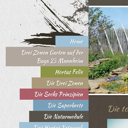
Home
Drei Zonen Garten auf der
Buga 23 Mannheim
Hortus Felix
Die Drei Zonen
Die Sechs Prinzipien
Die Superbeete
Die to
Die Naturmodule
Das Hortus Netzwerk