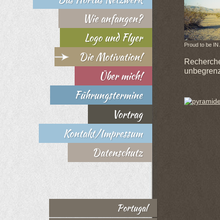
Wie anfangen?
Logo und Flyer
Proud to be IN
Die Motivation!
Recherche
unbegrenz
Über mich!
Führungstermine
Vortrag
Kontakt/Impressum
Datenschutz
Portugal