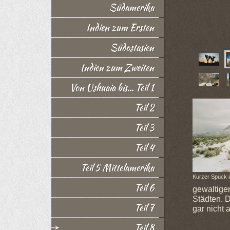
Südamerika
Indien zum Ersten
Südostasien
Indien zum Zweiten
Von Ushuaia bis... Teil 1
Teil 2
Teil 3
Teil 4
Teil 5 Mittelamerika
Kurzer Spuck i
Teil 6
gewaltiger
Städten. D
Teil 7
gar nicht 
Teil 8