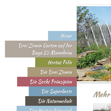
Home
Drei Zonen Garten auf der
Buga 23 Mannheim
Hortus Felix
Die Drei Zonen
Die Sechs Prinzipien
Die Superbeete
Mehr 
Die Naturmodule
Das Hortus Netzwerk