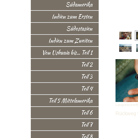
Südamerika
Indien zum Ersten
Südostasien
Indien zum Zweiten
Von Ushuaia bis... Teil 1
Teil 2
Teil 3
Teil 4
Teil 5 Mittelamerika
Langstreckenfl
Teil 6
Rückweg v
Teil 7
Teil 8