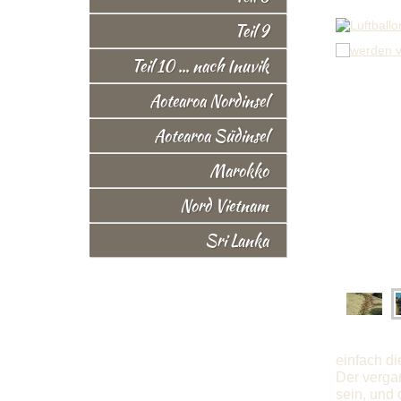
Teil 9
Teil 10 ... nach Inuvik
Aotearoa Nordinsel
Aotearoa Südinsel
Marokko
Nord Vietnam
Sri Lanka
einfach di
Der vergan
sein, und