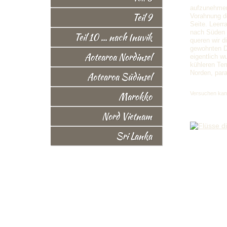
aufzunehmen
Teil 9
Vorahnung d
Seite. Leerr
nach Süden 
Teil 10 ... nach Inuvik
queren wir d
gewohnten Di
Aotearoa Nordinsel
eigentlich 
kühleren Tem
Norden, par
Aotearoa Südinsel
Marokko
Versuchen kan
Nord Vietnam
Sri Lanka