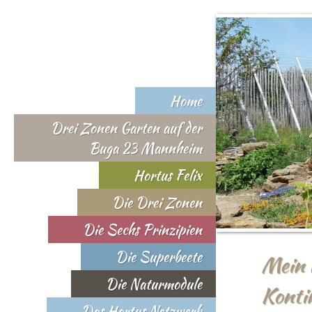
Home
Drei Zonen Garten auf der
Buga 23 Mannheim
Hortus Felix
Die Drei Zonen
Die Sechs Prinzipien
Die Superbeete
Mein l
Die Naturmodule
Konti
Das Hortus Netzwerk