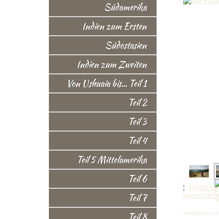
Südamerika
Indien zum Ersten
Südostasien
Indien zum Zweiten
Von Ushuaia bis... Teil 1
Teil 2
Teil 3
Teil 4
Teil 5 Mittelamerika
Teil 6
Teil 7
Teil 8
Meditieren un