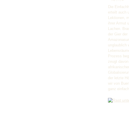
Die Einfach
erteilt auch
Lektionen, m
ihrer Armut 
Lachen.
Bra
der Gier de
Amazonasurw
unglaublich 
Lebensräume 
Prozess begi
zeugt davon
afrikanischer
Globalisieru
der letzte H
wir von Buen
ganz einfac