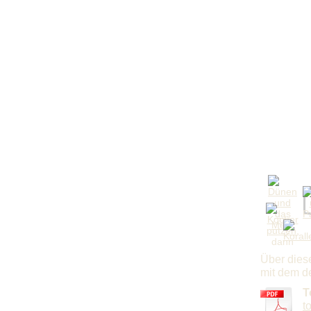
Über diese
mit dem d
T
t