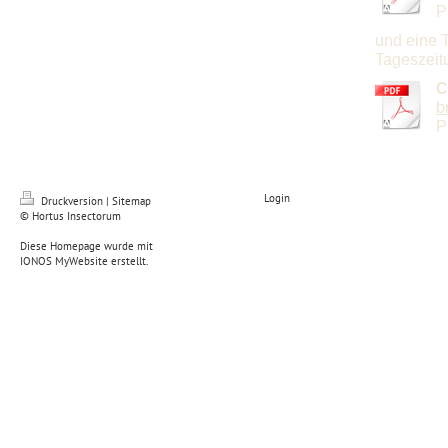
P
und eine T
Tageszeitu
C
b
P
Login
Druckversion
|
Sitemap
© Hortus Insectorum
Diese Homepage wurde mit
IONOS MyWebsite
erstellt.