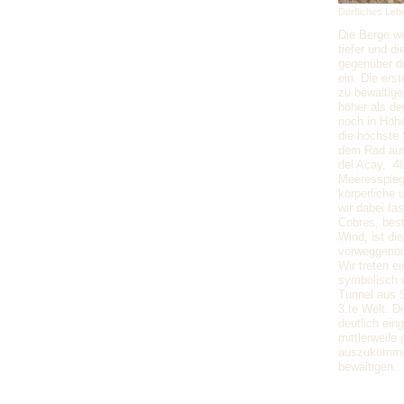
Dörfliches Leb
Die Berge we
tiefer und di
gegenüber de
ein. Die ers
zu bewältige
höher als de
noch in Höh
die höchste 
dem Rad aus
del Acay,
48
Meeresspieg
körperliche 
wir dabei fa
Cobres, bes
Wind, ist di
vorweggenom
Wir treten e
symbolisch u
Tunnel aus S
3.te Welt. D
deutlich ein
mittlerweile 
auszukommen
bewältigen.