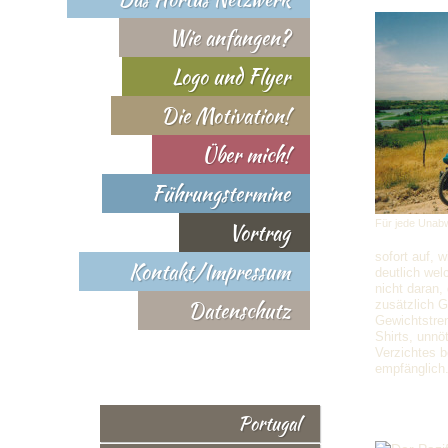
Wie anfangen?
Logo und Flyer
Die Motivation!
Über mich!
Führungstermine
Für jede Unabw
Vortrag
sofort auf, 
Kontakt/Impressum
deutlich wel
nicht daran,
Datenschutz
zusätzlich G
Gewichtstren
Shirts, unnö
Verzichtes b
empfänglich
Portugal