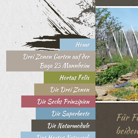
Home
Drei Zonen Garten auf der
Buga 23 Mannheim
Hortus Felix
Die Drei Zonen
Die Sechs Prinzipien
Die Superbeete
Für F
Die Naturmodule
beide
Das Hortus Netzwerk