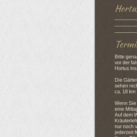
Hortus
Termi
Bitte gena
vor der fa
Hortus Ins
Die Gärten
sehen nich
ca. 18 km 
Wenn Sie 
eine Mitt
Auf dem W
Kräuterle
nur noch 
jederzeit 