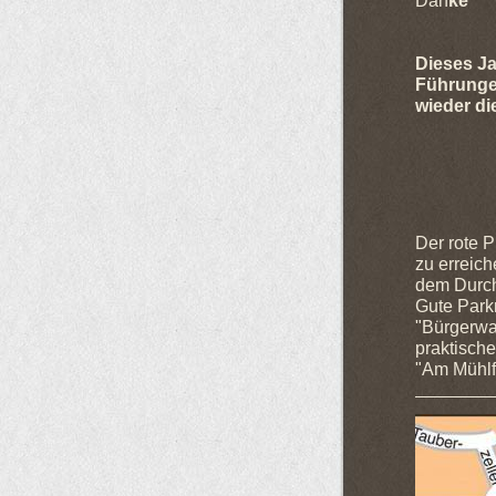
Dan
ke
Dieses Ja
Führungen
wieder di
Der rote P
zu erreic
dem Durch
Gute Park
"Bürgerwa
praktisch
"Am Mühlf