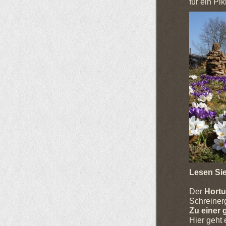
für ein Pi
Lesen Sie
Der
Hortu
Schreiner
Zu einer 
Hier geht 