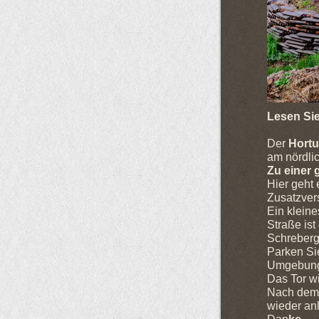
Lesen Sie
Der
Hortu
am nördli
Zu einer 
Hier geht
Zusatzver
Ein klein
Straße ist
Schrebergä
Parken Sie
Umgebung 
Das Tor w
Nach dem E
wieder an